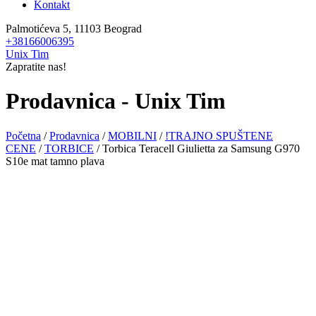
Kontakt
Palmotićeva 5, 11103 Beograd
+38166006395
Unix Tim
Zapratite nas!
Prodavnica - Unix Tim
Početna
/
Prodavnica
/
MOBILNI
/
!TRAJNO SPUŠTENE
CENE
/
TORBICE
/ Torbica Teracell Giulietta za Samsung G970
S10e mat tamno plava