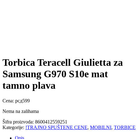
Torbica Teracell Giulietta za
Samsung G970 S10e mat
tamno plava
Cena:
рсд
599
Nema na zalihama
Šifra proizvoda:
8600412559251
Kategorije:
!TRAJNO SPUŠTENE CENE
,
MOBILNI
,
TORBICE
Opis