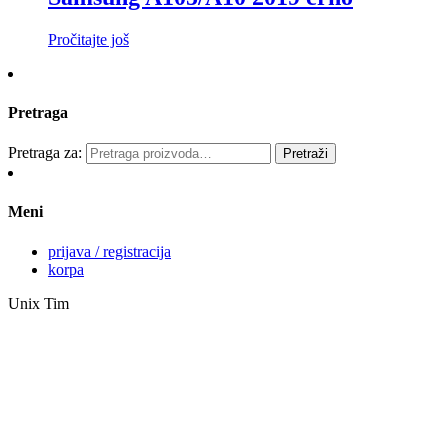
Pročitajte još
Pretraga
Pretraga za:
Pretraži
Meni
prijava / registracija
korpa
Unix Tim