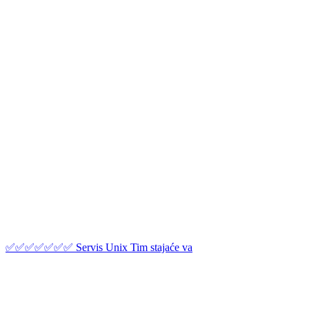
✅✅✅✅✅✅✅ Servis Unix Tim stajaće va