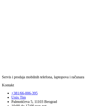
Servis i prodaja mobilnih telefona, laptopova i računara
Kontakt
+381/66-006-395
Unix Tim
Palmotićeva 5, 11103 Beograd
10:00 do 17:00 pon-pet