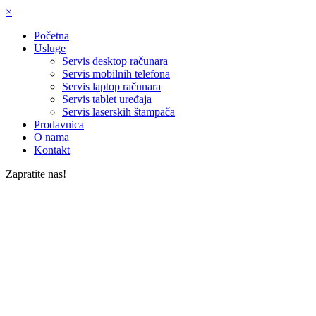
×
Početna
Usluge
Servis desktop računara
Servis mobilnih telefona
Servis laptop računara
Servis tablet uređaja
Servis laserskih štampača
Prodavnica
O nama
Kontakt
Zapratite nas!