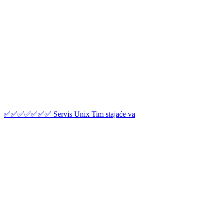
✅✅✅✅✅✅✅ Servis Unix Tim stajaće va