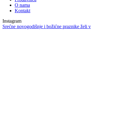
O nama
Kontakt
Instagram
Srećne novogodišnje i božićne praznike želi v