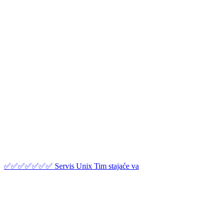
✅✅✅✅✅✅✅ Servis Unix Tim stajaće va