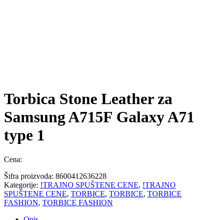
Torbica Stone Leather za
Samsung A715F Galaxy A71
type 1
Cena:
Šifra proizvoda:
8600412636228
Kategorije:
!TRAJNO SPUŠTENE CENE
,
!TRAJNO
SPUŠTENE CENE
,
TORBICE
,
TORBICE
,
TORBICE
FASHION
,
TORBICE FASHION
Opis