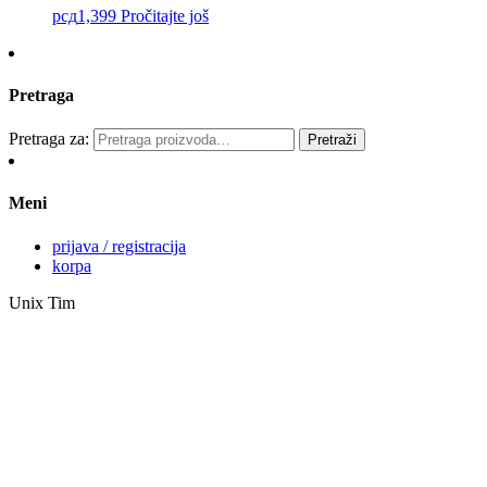
рсд
1,399
Pročitajte još
Pretraga
Pretraga za:
Pretraži
Meni
prijava / registracija
korpa
Unix Tim