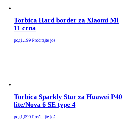
Torbica Hard border za Xiaomi Mi
11 crna
рсд
1,199
Pročitajte još
Torbica Sparkly Star za Huawei P40
lite/Nova 6 SE type 4
рсд
1,099
Pročitajte još