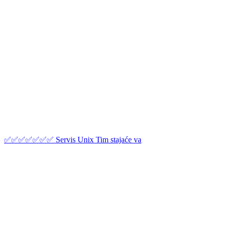
✅✅✅✅✅✅✅ Servis Unix Tim stajaće va