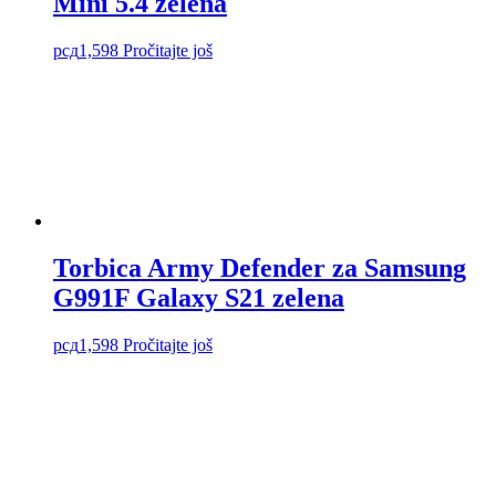
Mini 5.4 zelena
рсд
1,598
Pročitajte još
Torbica Army Defender za Samsung
G991F Galaxy S21 zelena
рсд
1,598
Pročitajte još