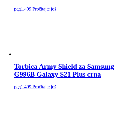
рсд
1,499
Pročitajte još
Torbica Army Shield za Samsung
G996B Galaxy S21 Plus crna
рсд
1,499
Pročitajte još