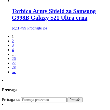
Torbica Army Shield za Samsung
G998B Galaxy S21 Ultra crna
рсд
1,499
Pročitajte još
1
2
3
4
…
26
27
28
→
Pretraga
Pretraga za:
Pretraži