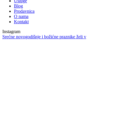
Usluge
Blog
Prodavnica
O nama
Kontakt
Instagram
Srećne novogodišnje i božićne praznike želi v