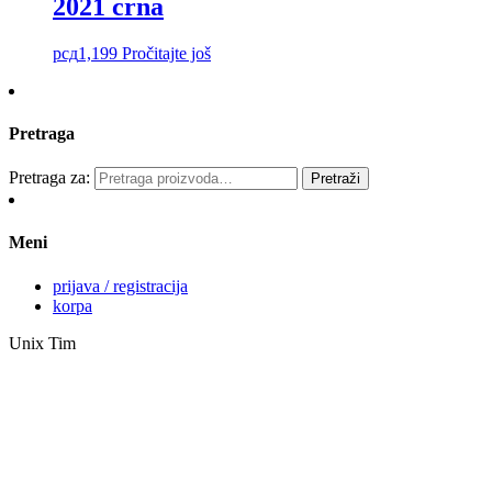
2021 crna
рсд
1,199
Pročitajte još
Pretraga
Pretraga za:
Pretraži
Meni
prijava / registracija
korpa
Unix Tim