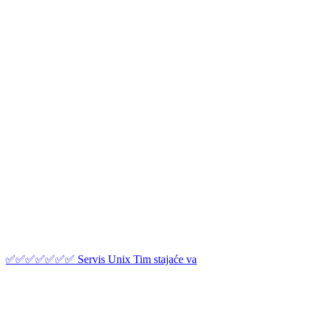
✅✅✅✅✅✅✅ Servis Unix Tim stajaće va