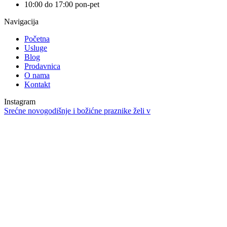
10:00 do 17:00 pon-pet
Navigacija
Početna
Usluge
Blog
Prodavnica
O nama
Kontakt
Instagram
Srećne novogodišnje i božićne praznike želi v