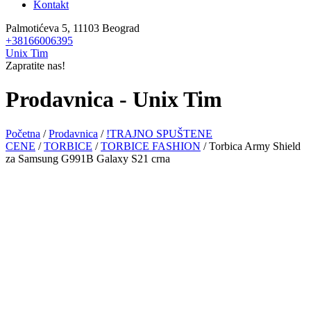
Kontakt
Palmotićeva 5, 11103 Beograd
+38166006395
Unix Tim
Zapratite nas!
Prodavnica - Unix Tim
Početna
/
Prodavnica
/
!TRAJNO SPUŠTENE
CENE
/
TORBICE
/
TORBICE FASHION
/ Torbica Army Shield
za Samsung G991B Galaxy S21 crna