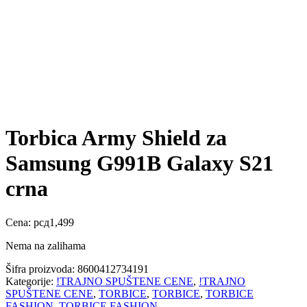
Torbica Army Shield za
Samsung G991B Galaxy S21
crna
Cena:
рсд
1,499
Nema na zalihama
Šifra proizvoda:
8600412734191
Kategorije:
!TRAJNO SPUŠTENE CENE
,
!TRAJNO
SPUŠTENE CENE
,
TORBICE
,
TORBICE
,
TORBICE
FASHION
,
TORBICE FASHION