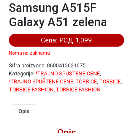
Samsung A515F
Galaxy A51 zelena
Cena:
РСД
1,099
Nema na zalihama
Šifra proizvoda:
8600412621675
Kategorije:
!TRAJNO SPUŠTENE CENE
,
!TRAJNO SPUŠTENE CENE
,
TORBICE
,
TORBICE
,
TORBICE FASHION
,
TORBICE FASHION
Opis
Opis