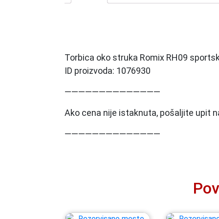
Torbica oko struka Romix RH09 sports
ID proizvoda: 1076930
——————————————
Ako cena nije istaknuta, pošaljite upit
——————————————
Pov