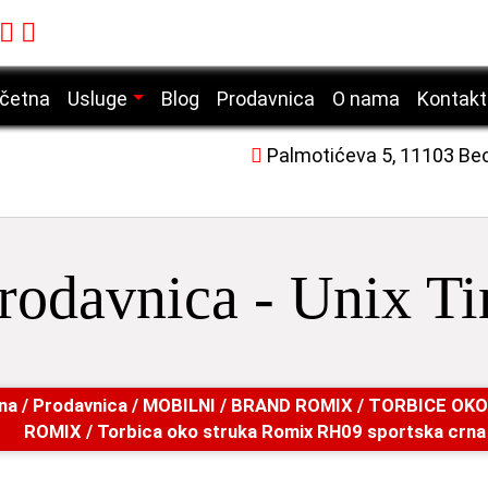
četna
Usluge
Blog
Prodavnica
O nama
Kontakt
Servis mobilnih telefona
Palmotićeva 5, 11103 Be
Servis laptop računara
Servis desktop računara
Servis tablet uređaja
rodavnica - Unix T
Servis laserskih štampača
na
/
Prodavnica
/
MOBILNI
/
BRAND ROMIX
/
TORBICE OKO
ROMIX
/ Torbica oko struka Romix RH09 sportska crna