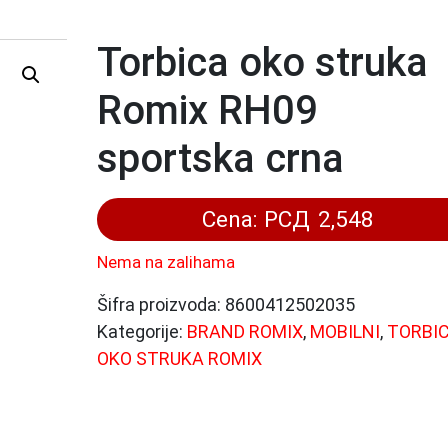
Torbica oko struka
Romix RH09
sportska crna
Cena:
РСД
2,548
Nema na zalihama
Šifra proizvoda:
8600412502035
Kategorije:
BRAND ROMIX
,
MOBILNI
,
TORBI
OKO STRUKA ROMIX