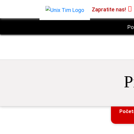
Zapratite nas!
Po
P
Počet