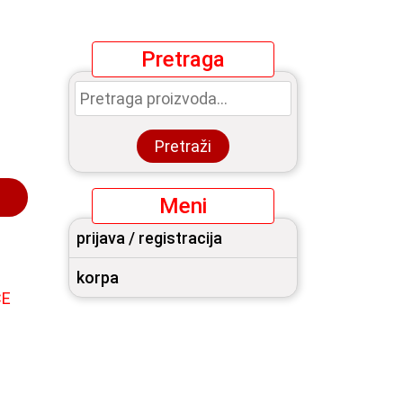
Pretraga
Pretraga
za:
Pretraži
Meni
prijava / registracija
korpa
CE