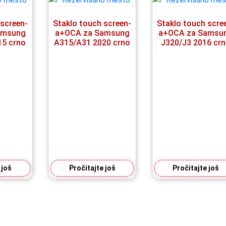
 screen-
Staklo touch screen-
Staklo touch scre
amsung
a+OCA za Samsung
a+OCA za Samsu
15 crno
A315/A31 2020 crno
J320/J3 2016 cr
 još
Pročitajte još
Pročitajte još