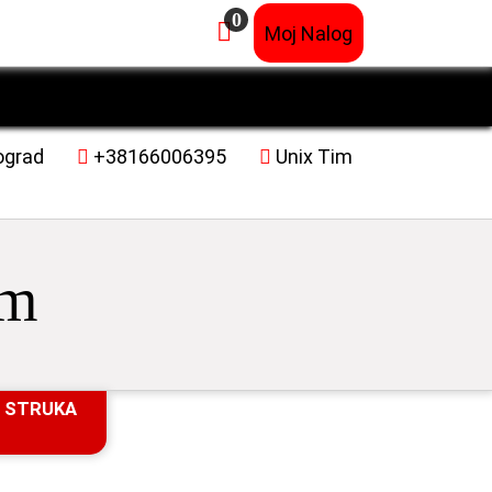
0
×
Moj Nalog
ograd
+38166006395
Unix Tim
im
 STRUKA