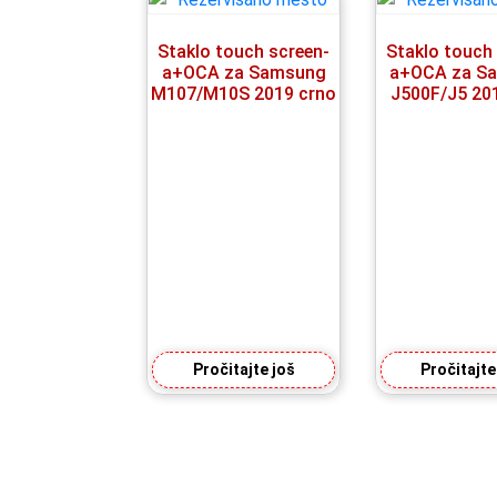
Staklo touch screen-
Staklo touch
a+OCA za Samsung
a+OCA za S
M107/M10S 2019 crno
J500F/J5 20
Pročitajte još
Pročitajte