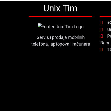
Unix Tim
+
U
P
Servis i prodaja mobilnih
Beog
telefona, laptopova i računara
1