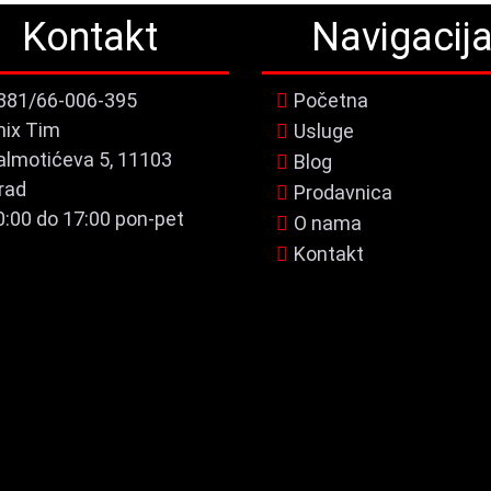
Kontakt
Navigacij
381/66-006-395
Početna
nix Tim
Usluge
almotićeva 5, 11103
Blog
rad
Prodavnica
0:00 do 17:00 pon-pet
O nama
Kontakt