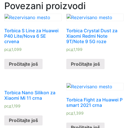
Povezani proizvodi
Torbica S Line za Huawei
Torbica Crystal Dust za
P40 Lite/Nova 6 SE
Xiaomi Redmi Note
crvena
9T/Note 9 5G roze
рсд
1,099
рсд
1,199
Pročitajte još
Pročitajte još
Torbica Nano Silikon za
Xiaomi Mi 11 crna
Torbica Fight za Huawei P
smart 2021 crna
рсд
1,199
рсд
1,399
Pročitajte još
Pročitajte još