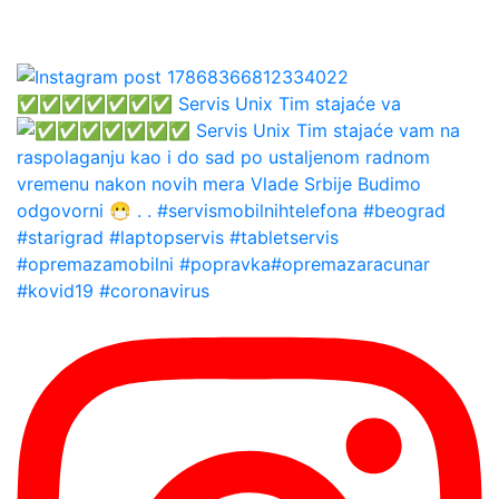
✅✅✅✅✅✅✅ Servis Unix Tim stajaće va