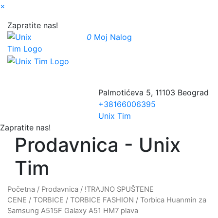
×
Zapratite nas!
0
Moj Nalog
Palmotićeva 5, 11103 Beograd
+38166006395
Unix Tim
Zapratite nas!
Prodavnica - Unix
Tim
Početna
/
Prodavnica
/
!TRAJNO SPUŠTENE
CENE
/
TORBICE
/
TORBICE FASHION
/ Torbica Huanmin za
Samsung A515F Galaxy A51 HM7 plava