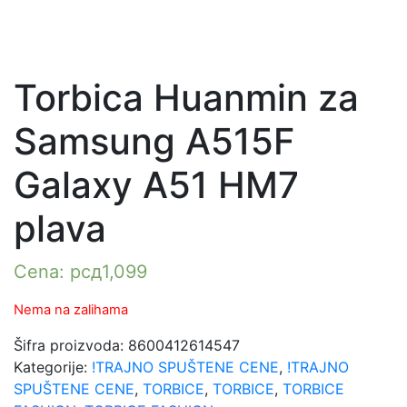
Torbica Huanmin za
Samsung A515F
Galaxy A51 HM7
plava
Cena:
рсд
1,099
Nema na zalihama
Šifra proizvoda:
8600412614547
Kategorije:
!TRAJNO SPUŠTENE CENE
,
!TRAJNO
SPUŠTENE CENE
,
TORBICE
,
TORBICE
,
TORBICE