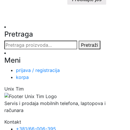
Pretraga
Pretraga
Pretraži
za:
Meni
prijava / registracija
korpa
Unix Tim
Servis i prodaja mobilnih telefona, laptopova i
računara
Kontakt
+381/66-006-395