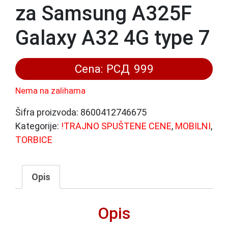
za Samsung A325F
Galaxy A32 4G type 7
Cena:
РСД
999
Nema na zalihama
Šifra proizvoda:
8600412746675
Kategorije:
!TRAJNO SPUŠTENE CENE
,
MOBILNI
,
TORBICE
Opis
Opis