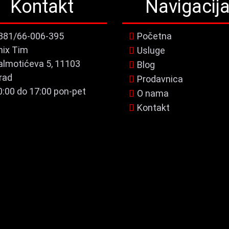
Kontakt
Navigacij
381/66-006-395
Početna
nix Tim
Usluge
almotićeva 5, 11103
Blog
rad
Prodavnica
0:00 do 17:00 pon-pet
O nama
Kontakt