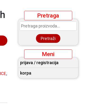
sh
Pretraga
Pretraga
za:
Pretraži
Meni
prijava / registracija
korpa
ICE
,