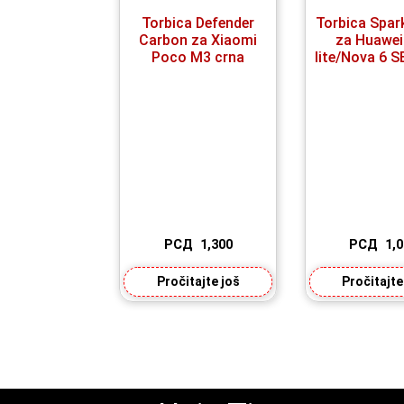
Torbica Defender
Torbica Spark
Carbon za Xiaomi
za Huawei
Poco M3 crna
lite/Nova 6 S
РСД
1,300
РСД
1,
Pročitajte još
Pročitajte