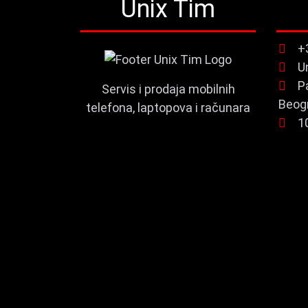
Unix Tim
+
U
P
Servis i prodaja mobilnih
Beog
telefona, laptopova i računara
1