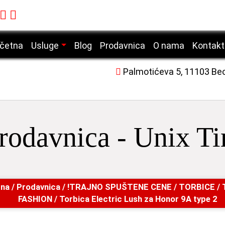
četna
Usluge
Blog
Prodavnica
O nama
Kontakt
Servis mobilnih telefona
Palmotićeva 5, 11103 Be
Servis laptop računara
Servis desktop računara
Servis tablet uređaja
rodavnica - Unix T
Servis laserskih štampača
tna
/
Prodavnica
/
!TRAJNO SPUŠTENE CENE
/
TORBICE
/
FASHION
/ Torbica Electric Lush za Honor 9A type 2