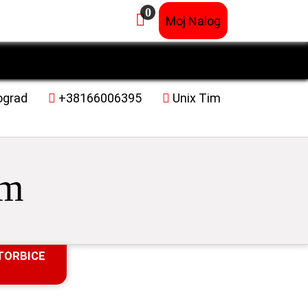
0
×
Moj Nalog
ograd
+38166006395
Unix Tim
im
TORBICE