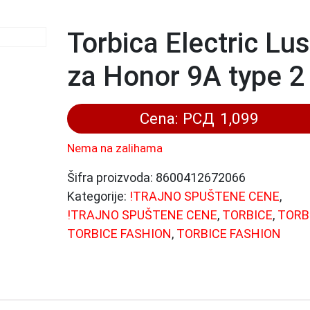
Torbica Electric Lu
za Honor 9A type 2
Cena:
РСД
1,099
Nema na zalihama
Šifra proizvoda:
8600412672066
Kategorije:
!TRAJNO SPUŠTENE CENE
,
!TRAJNO SPUŠTENE CENE
,
TORBICE
,
TORB
TORBICE FASHION
,
TORBICE FASHION