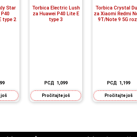
ly Star
Torbica Electric Lush
Torbica Crystal D
 P40
za Huawei P40 Lite E
za Xiaomi Redmi N
E type 2
type 3
9T/Note 9 5G ro
099
РСД
1,099
РСД
1,199
 još
Pročitajte još
Pročitajte još