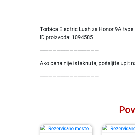
Torbica Electric Lush za Honor 9A type
ID proizvoda: 1094585
——————————————
Ako cena nije istaknuta, pošaljite upit
——————————————
Pov