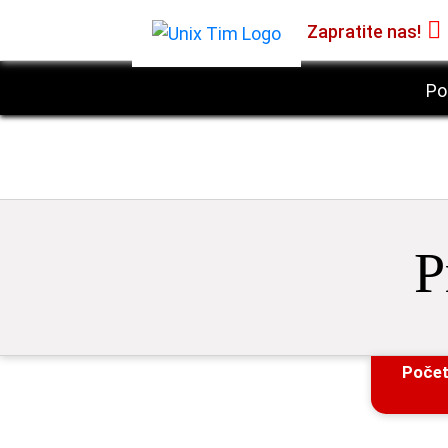
Zapratite nas!
Po
P
Poče