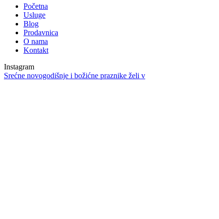
Početna
Usluge
Blog
Prodavnica
O nama
Kontakt
Instagram
Srećne novogodišnje i božićne praznike želi v