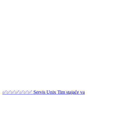
✅✅✅✅✅✅✅ Servis Unix Tim stajaće va