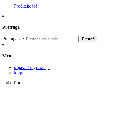
Pročitajte još
Pretraga
Pretraga za:
Pretraži
Meni
prijava / registracija
korpa
Unix Tim