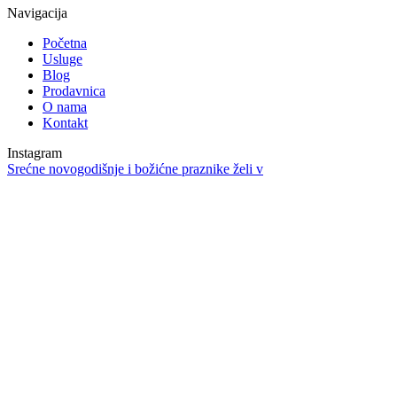
Navigacija
Početna
Usluge
Blog
Prodavnica
O nama
Kontakt
Instagram
Srećne novogodišnje i božićne praznike želi v