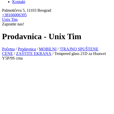
Kontakt
Palmotićeva 5, 11103 Beograd
+38166006395
Unix Tim
Zapratite nas!
Prodavnica - Unix Tim
Početna
/
Prodavnica
/
MOBILNI
/
!TRAJNO SPUŠTENE
CENE
/
ZAŠTITE EKRANA
/ Tempered glass 21D za Huawei
Y5P/9S crna