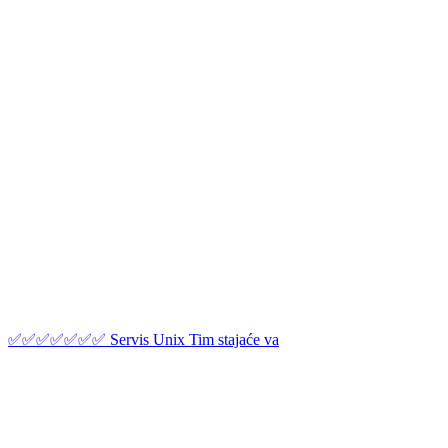
✅✅✅✅✅✅✅ Servis Unix Tim stajaće va