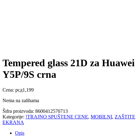
Tempered glass 21D za Huawei
Y5P/9S crna
Cena:
рсд
1,199
Nema na zalihama
Šifra proizvoda:
8600412570713
Kategorije:
!TRAJNO SPUŠTENE CENE
,
MOBILNI
,
ZAŠTITE
EKRANA
Opis