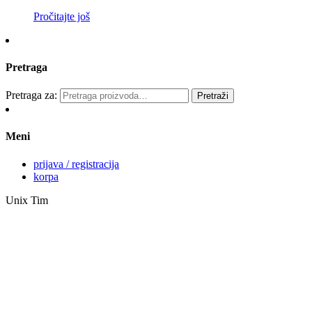
Pročitajte još
Pretraga
Pretraga za:
Pretraži
Meni
prijava / registracija
korpa
Unix Tim