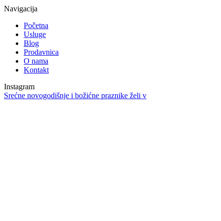
Navigacija
Početna
Usluge
Blog
Prodavnica
O nama
Kontakt
Instagram
Srećne novogodišnje i božićne praznike želi v