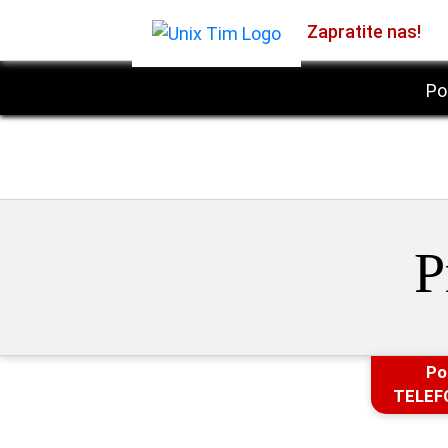
Zapratite nas!
Po
P
Po
TELEF