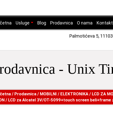
četna
Usluge
Blog
Prodavnica
O nama
Kontakt
Servis mobilnih telefona
Palmotićeva 5, 1110
Servis laptop računara
Servis desktop računara
Servis tablet uređaja
rodavnica - Unix T
Servis laserskih štampača
četna
/
Prodavnica
/
MOBILNI
/
ELEKTRONIKA
/
LCD ZA MO
ON
/ LCD za Alcatel 3V/OT-5099+touch screen beli+frame 