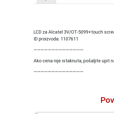
LCD za Alcatel 3V/OT-5099+touch scree
ID proizvoda: 1107611
——————————————
Ako cena nije istaknuta, pošaljite upit
——————————————
Pov