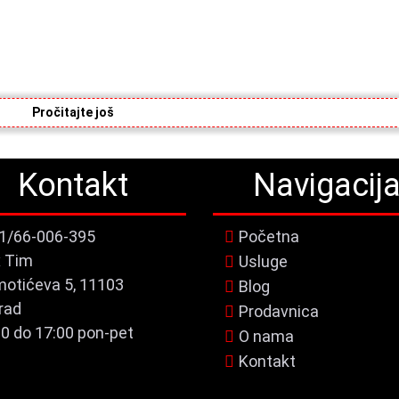
Pročitajte još
Pročitajte još
Pročitajte još
Pročitajte još
Kontakt
Navigacij
1/66-006-395
Početna
x Tim
Usluge
motićeva 5, 11103
Blog
rad
Prodavnica
00 do 17:00 pon-pet
O nama
Kontakt