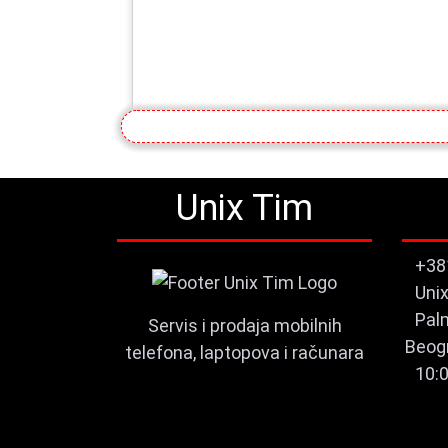
Unix Tim
+38
Uni
Pal
Servis i prodaja mobilnih
Beog
telefona, laptopova i računara
10: