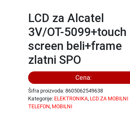
LCD za Alcatel
3V/OT-5099+touch
screen beli+frame
zlatni SPO
Cena:
Šifra proizvoda:
8605062549638
Kategorije:
ELEKTRONIKA
,
LCD ZA MOBILNI
TELEFON
,
MOBILNI