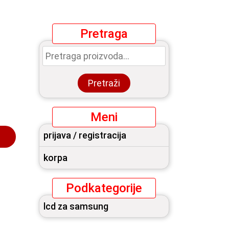
Pretraga
Pretraga
za:
Pretraži
Meni
prijava / registracija
korpa
Podkategorije
lcd za samsung