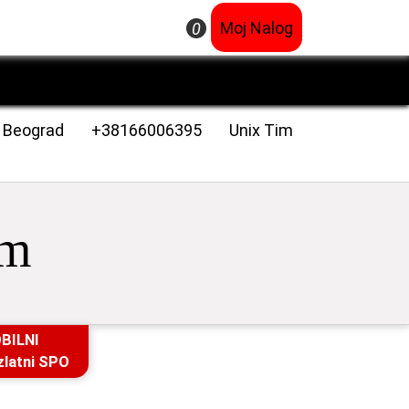
×
Moj Nalog
0
3 Beograd
+38166006395
Unix Tim
im
BILNI
zlatni SPO