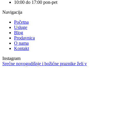
10:00 do 17:00 pon-pet
Navigacija
Početna
Usluge
Blog
Prodavnica
O nama
Kontakt
Instagram
Srećne novogodišnje i božićne praznike želi v