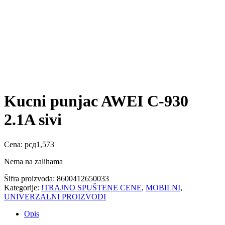
Kucni punjac AWEI C-930
2.1A sivi
Cena:
рсд
1,573
Nema na zalihama
Šifra proizvoda:
8600412650033
Kategorije:
!TRAJNO SPUŠTENE CENE
,
MOBILNI
,
UNIVERZALNI PROIZVODI
Opis