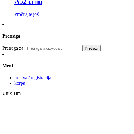
A52 crno
Pročitajte još
Pretraga
Pretraga za:
Pretraži
Meni
prijava / registracija
korpa
Unix Tim