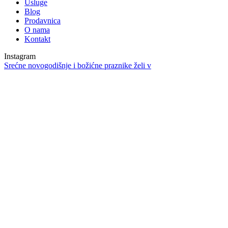
Usluge
Blog
Prodavnica
O nama
Kontakt
Instagram
Srećne novogodišnje i božićne praznike želi v