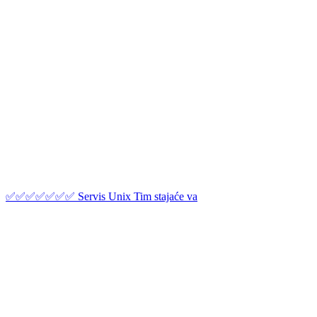
✅✅✅✅✅✅✅ Servis Unix Tim stajaće va