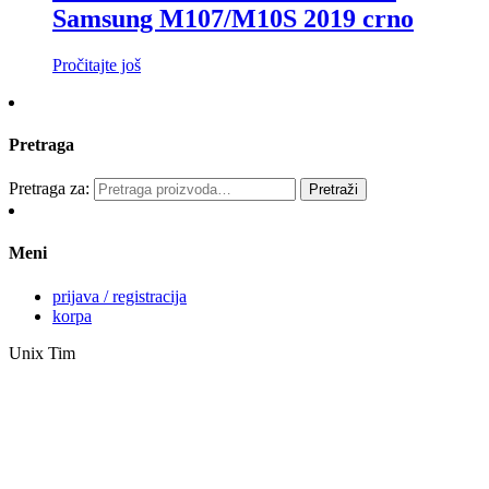
Samsung M107/M10S 2019 crno
Pročitajte još
Pretraga
Pretraga za:
Pretraži
Meni
prijava / registracija
korpa
Unix Tim