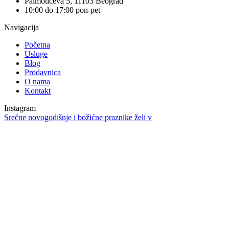
Palmotićeva 5, 11103 Beograd
10:00 do 17:00 pon-pet
Navigacija
Početna
Usluge
Blog
Prodavnica
O nama
Kontakt
Instagram
Srećne novogodišnje i božićne praznike želi v