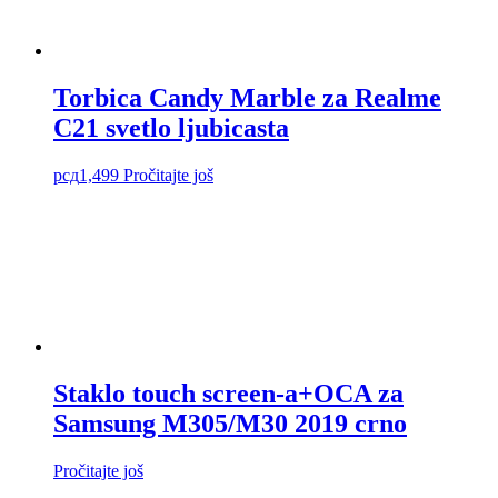
Torbica Candy Marble za Realme
C21 svetlo ljubicasta
рсд
1,499
Pročitajte još
Staklo touch screen-a+OCA za
Samsung M305/M30 2019 crno
Pročitajte još