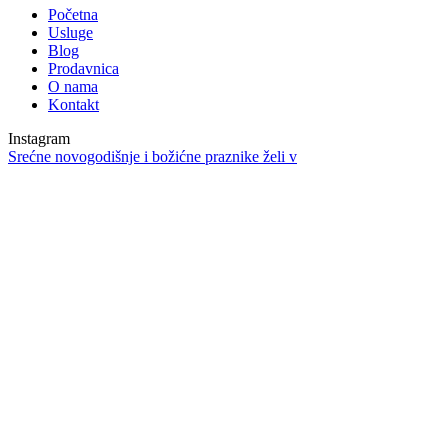
Početna
Usluge
Blog
Prodavnica
O nama
Kontakt
Instagram
Srećne novogodišnje i božićne praznike želi v