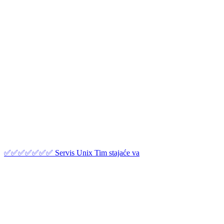
✅✅✅✅✅✅✅ Servis Unix Tim stajaće va