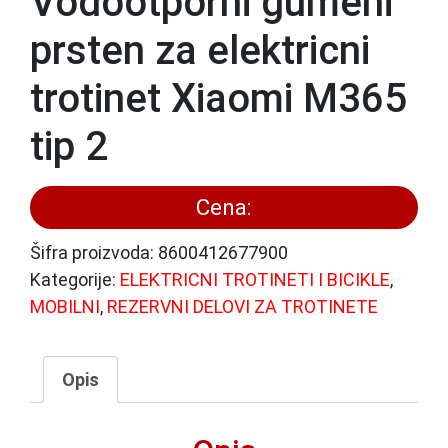
Vodootporni gumeni
prsten za elektricni
trotinet Xiaomi M365
tip 2
Cena:
Šifra proizvoda:
8600412677900
Kategorije:
ELEKTRICNI TROTINETI I BICIKLE
,
MOBILNI
,
REZERVNI DELOVI ZA TROTINETE
Opis