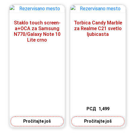
Staklo touch screen-
Torbica Candy Marble
a+OCA za Samsung
za Realme C21 svetlo
N770/Galaxy Note 10
ljubicasta
Lite crno
РСД
1,499
Pročitajte još
Pročitajte još