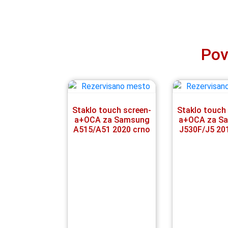
Pov
Staklo touch screen-
Staklo touch
a+OCA za Samsung
a+OCA za S
A515/A51 2020 crno
J530F/J5 20