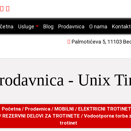
četna
Usluge
Blog
Prodavnica
O nama
Kontakt
Servis mobilnih telefona
Palmotićeva 5, 11103 Be
Servis laptop računara
Servis desktop računara
Servis tablet uređaja
rodavnica - Unix T
Servis laserskih štampača
Početna
/
Prodavnica
/
MOBILNI
/
ELEKTRICNI TROTINETI
/
REZERVNI DELOVI ZA TROTINETE
/ Vodootporna torba za
trotinet