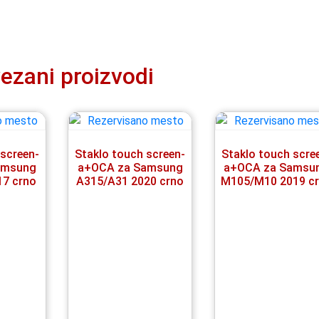
ezani proizvodi
 screen-
Staklo touch screen-
Staklo touch scre
amsung
a+OCA za Samsung
a+OCA za Samsu
17 crno
A315/A31 2020 crno
M105/M10 2019 c