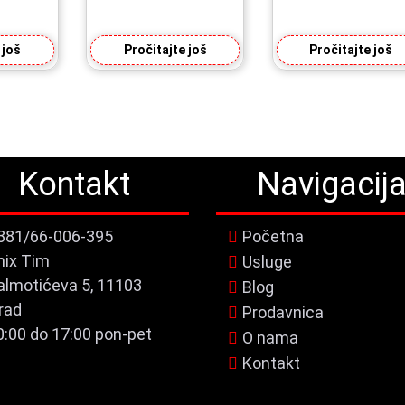
 još
Pročitajte još
Pročitajte još
Kontakt
Navigacij
381/66-006-395
Početna
nix Tim
Usluge
almotićeva 5, 11103
Blog
rad
Prodavnica
0:00 do 17:00 pon-pet
O nama
Kontakt