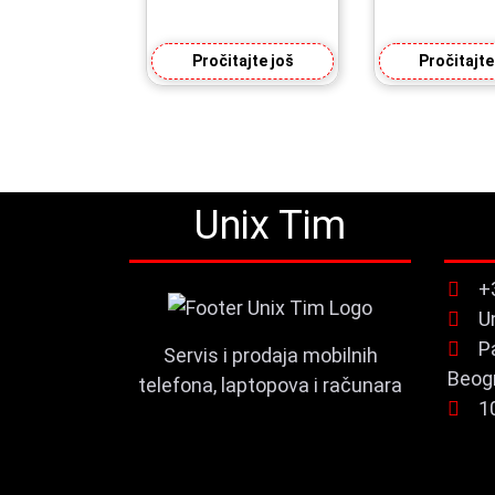
Pročitajte još
Pročitajte
Unix Tim
+
U
P
Servis i prodaja mobilnih
Beog
telefona, laptopova i računara
1