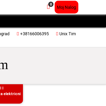
0
×
Moj Nalog
ograd
+38166006395
Unix Tim
im
 I
 elektricni