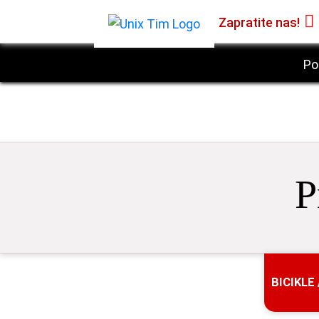
Zapratite nas!
Po
P
BICIKLE