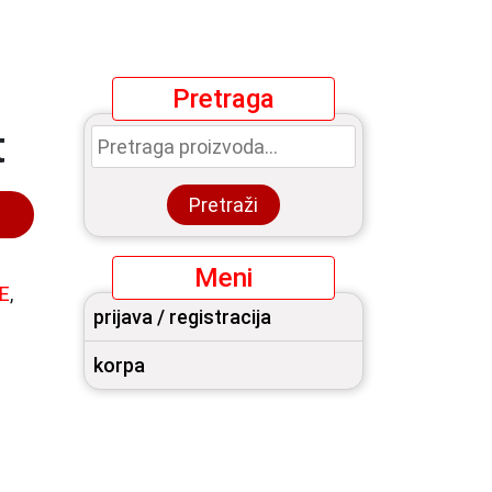
Pretraga
Pretraga
t
za:
Pretraži
Meni
E
,
prijava / registracija
korpa