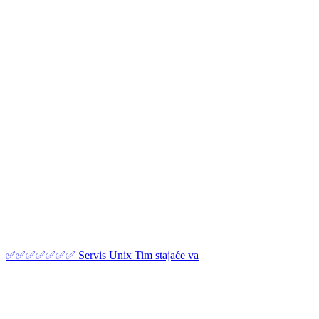
✅✅✅✅✅✅✅ Servis Unix Tim stajaće va