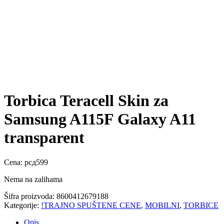
Torbica Teracell Skin za
Samsung A115F Galaxy A11
transparent
Cena:
рсд
599
Nema na zalihama
Šifra proizvoda:
8600412679188
Kategorije:
!TRAJNO SPUŠTENE CENE
,
MOBILNI
,
TORBICE
Opis