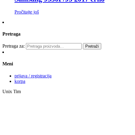
Pročitajte još
Pretraga
Pretraga za:
Pretraži
Meni
prijava / registracija
korpa
Unix Tim