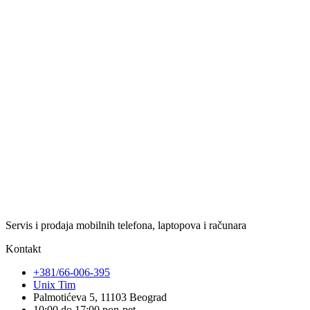
Servis i prodaja mobilnih telefona, laptopova i računara
Kontakt
+381/66-006-395
Unix Tim
Palmotićeva 5, 11103 Beograd
10:00 do 17:00 pon-pet