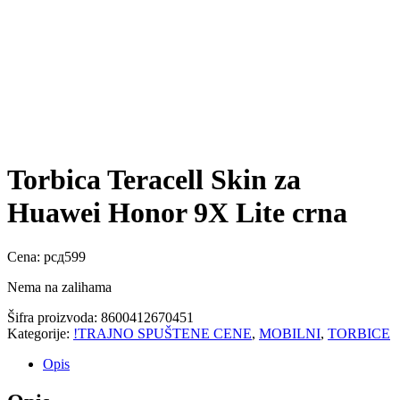
Torbica Teracell Skin za
Huawei Honor 9X Lite crna
Cena:
рсд
599
Nema na zalihama
Šifra proizvoda:
8600412670451
Kategorije:
!TRAJNO SPUŠTENE CENE
,
MOBILNI
,
TORBICE
Opis