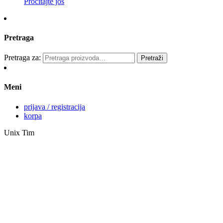
Pročitajte još
Pretraga
Pretraga za:
Pretraži
Meni
prijava / registracija
korpa
Unix Tim