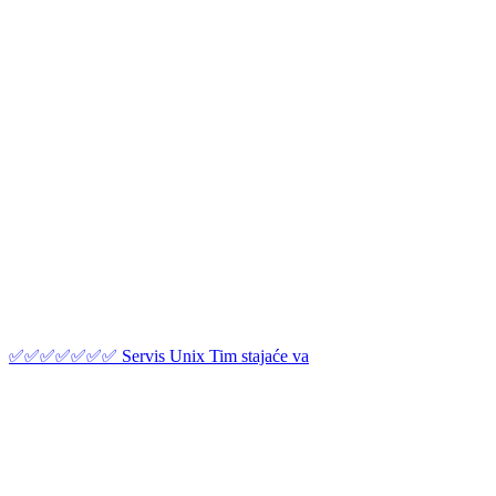
✅✅✅✅✅✅✅ Servis Unix Tim stajaće va