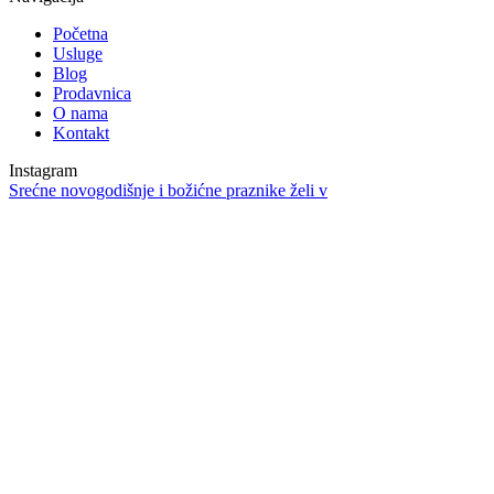
Početna
Usluge
Blog
Prodavnica
O nama
Kontakt
Instagram
Srećne novogodišnje i božićne praznike želi v