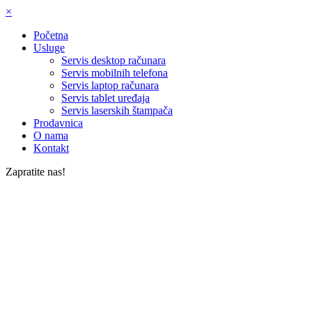
×
Početna
Usluge
Servis desktop računara
Servis mobilnih telefona
Servis laptop računara
Servis tablet uređaja
Servis laserskih štampača
Prodavnica
O nama
Kontakt
Zapratite nas!