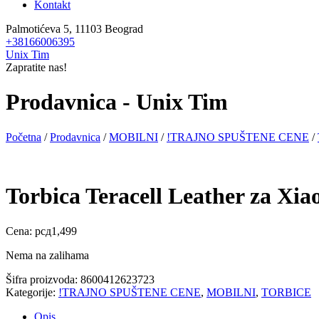
Kontakt
Palmotićeva 5, 11103 Beograd
+38166006395
Unix Tim
Zapratite nas!
Prodavnica - Unix Tim
Početna
/
Prodavnica
/
MOBILNI
/
!TRAJNO SPUŠTENE CENE
/
Torbica Teracell Leather za Xi
Cena:
рсд
1,499
Nema na zalihama
Šifra proizvoda:
8600412623723
Kategorije:
!TRAJNO SPUŠTENE CENE
,
MOBILNI
,
TORBICE
Opis