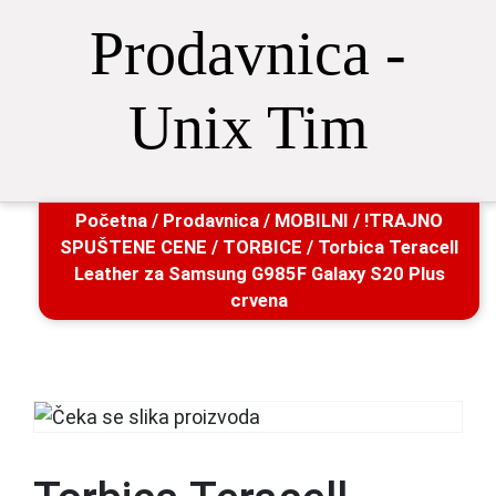
Prodavnica -
Unix Tim
Početna
/
Prodavnica
/
MOBILNI
/
!TRAJNO
SPUŠTENE CENE
/
TORBICE
/ Torbica Teracell
Leather za Samsung G985F Galaxy S20 Plus
crvena