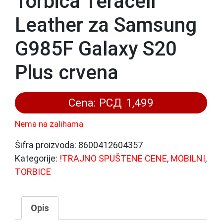
Torbica Teracell
Leather za Samsung
G985F Galaxy S20
Plus crvena
Cena:
РСД
1,499
Nema na zalihama
Šifra proizvoda:
8600412604357
Kategorije:
!TRAJNO SPUŠTENE CENE
,
MOBILNI
,
TORBICE
Opis