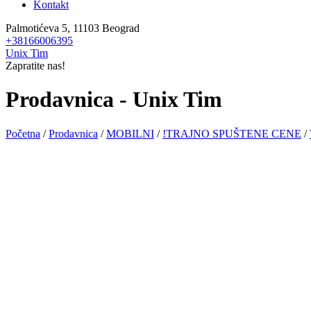
Kontakt
Palmotićeva 5, 11103 Beograd
+38166006395
Unix Tim
Zapratite nas!
Prodavnica - Unix Tim
Početna
/
Prodavnica
/
MOBILNI
/
!TRAJNO SPUŠTENE CENE
/