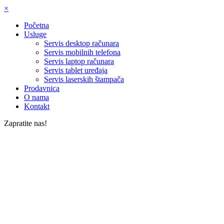
×
Početna
Usluge
Servis desktop računara
Servis mobilnih telefona
Servis laptop računara
Servis tablet uređaja
Servis laserskih štampača
Prodavnica
O nama
Kontakt
Zapratite nas!