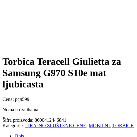
Torbica Teracell Giulietta za
Samsung G970 S10e mat
ljubicasta
Cena:
рсд
599
Nema na zalihama
Šifra proizvoda:
8600412446841
Kategorije:
!TRAJNO SPUŠTENE CENE
,
MOBILNI
,
TORBICE
Opis