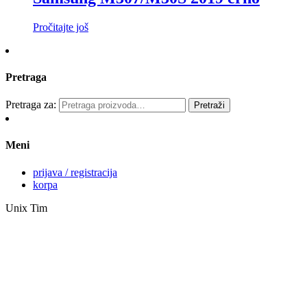
Pročitajte još
Pretraga
Pretraga za:
Pretraži
Meni
prijava / registracija
korpa
Unix Tim