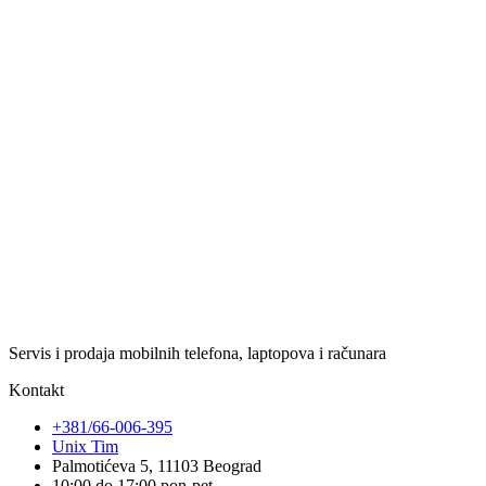
Servis i prodaja mobilnih telefona, laptopova i računara
Kontakt
+381/66-006-395
Unix Tim
Palmotićeva 5, 11103 Beograd
10:00 do 17:00 pon-pet