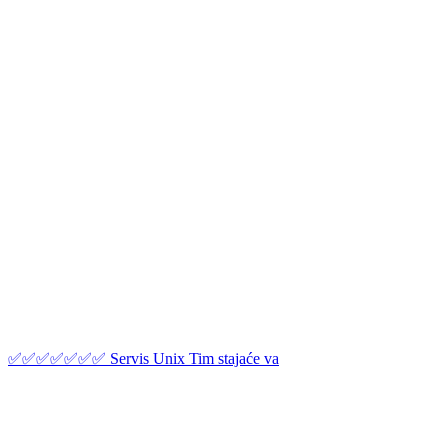
✅✅✅✅✅✅✅ Servis Unix Tim stajaće va