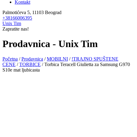
Kontakt
Palmotićeva 5, 11103 Beograd
+38166006395
Unix Tim
Zapratite nas!
Prodavnica - Unix Tim
Početna
/
Prodavnica
/
MOBILNI
/
!TRAJNO SPUŠTENE
CENE
/
TORBICE
/ Torbica Teracell Giulietta za Samsung G970
S10e mat ljubicasta