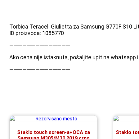
Torbica Teracell Giulietta za Samsung G770F S10 L
ID proizvoda: 1085770
——————————————
Ako cena nije istaknuta, pošaljite upit na whatsapp 
——————————————
Staklo touch screen-a+OCA za
Staklo t
Samsung M305/M30 2019 crno