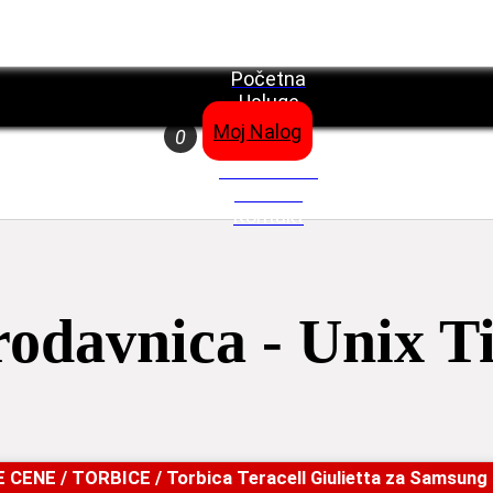
Početna
Usluge
Moj Nalog
0
Blog
Prodavnica
O nama
Kontakt
rodavnica - Unix T
E CENE
/
TORBICE
/ Torbica Teracell Giulietta za Samsun