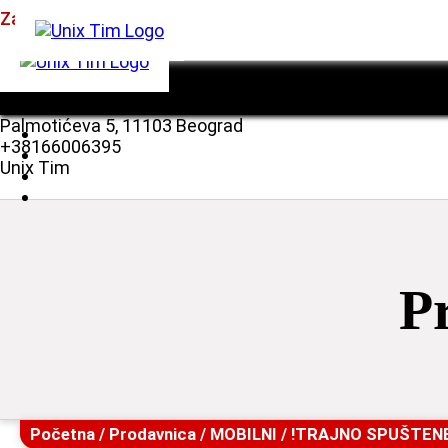
Zapratite nas!
Palmotićeva 5, 11103 Beograd
Servis mobilnih telefona
+38166006395
Servis laptop računara
Unix Tim
Servis desktop računara
Servis tablet uređaja
Servis laserskih štampača
P
Početna
/
Prodavnica
/
MOBILNI
/
!TRAJNO SPUŠTEN