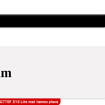
×
im
g G770F S10 Lite mat tamno plava