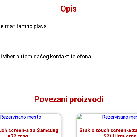
Opis
ite mat tamno plava
ili viber putem našeg kontakt telefona
Povezani proizvodi
ouch screen-a za Samsung
Staklo touch screen-a 
A72 crno
S21 Ultra crno