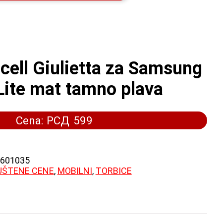
cell Giulietta za Samsung
ite mat tamno plava
Cena:
РСД
599
601035
UŠTENE CENE
,
MOBILNI
,
TORBICE