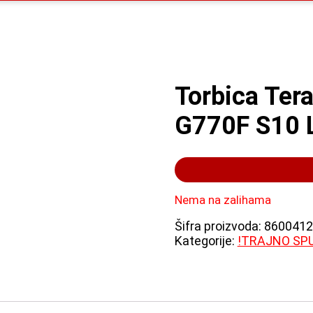
Torbica Tera
G770F S10 L
Nema na zalihama
Šifra proizvoda:
8600412
Kategorije:
!TRAJNO SP