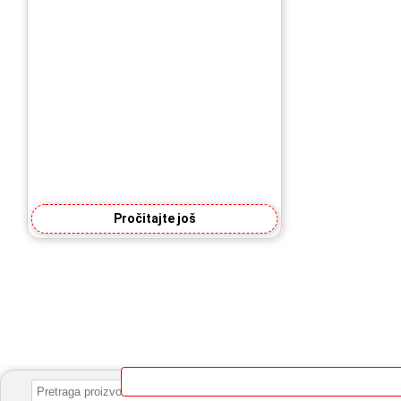
Pročitajte još
Pretraga
za: