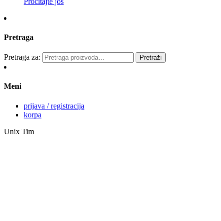
Pročitajte još
Pretraga
Pretraga za:
Pretraži
Meni
prijava / registracija
korpa
Unix Tim