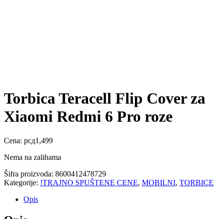
Torbica Teracell Flip Cover za
Xiaomi Redmi 6 Pro roze
Cena:
рсд
1,499
Nema na zalihama
Šifra proizvoda:
8600412478729
Kategorije:
!TRAJNO SPUŠTENE CENE
,
MOBILNI
,
TORBICE
Opis