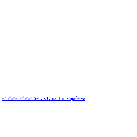
✅✅✅✅✅✅✅ Servis Unix Tim stajaće va