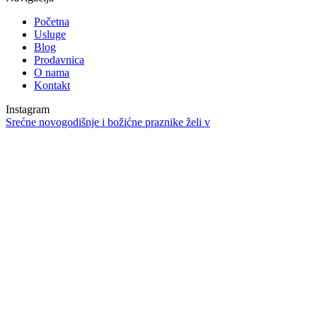
Početna
Usluge
Blog
Prodavnica
O nama
Kontakt
Instagram
Srećne novogodišnje i božićne praznike želi v