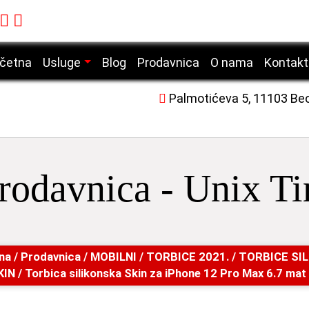
četna
Usluge
Blog
Prodavnica
O nama
Kontakt
Servis mobilnih telefona
Palmotićeva 5, 11103 Be
Servis laptop računara
Servis desktop računara
Servis tablet uređaja
rodavnica - Unix T
Servis laserskih štampača
na
/
Prodavnica
/
MOBILNI
/
TORBICE 2021.
/
TORBICE SI
KIN
/ Torbica silikonska Skin za iPhone 12 Pro Max 6.7 mat