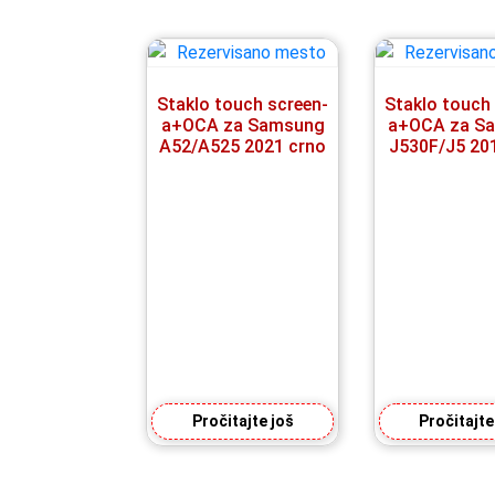
Staklo touch screen-
Staklo touch
a+OCA za Samsung
a+OCA za S
A52/A525 2021 crno
J530F/J5 20
Pročitajte još
Pročitajte