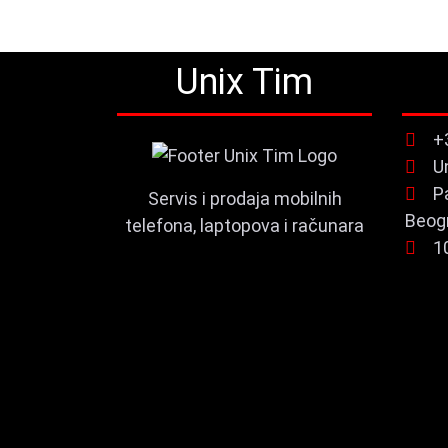
Unix Tim
+
U
P
Servis i prodaja mobilnih
Beog
telefona, laptopova i računara
1