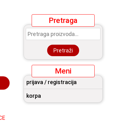
Pretraga
Pretraga
za:
Pretraži
Meni
prijava / registracija
korpa
CE