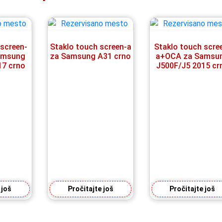
 screen-
Staklo touch screen-a
Staklo touch scre
amsung
za Samsung A31 crno
a+OCA za Samsu
17 crno
J500F/J5 2015 cr
 još
Pročitajte još
Pročitajte još