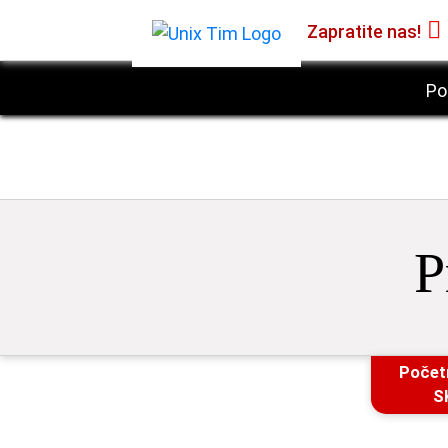
Zapratite nas!
Po
P
Počet
S