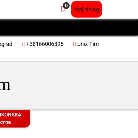
0
×
Moj Nalog
ograd
+38166006395
Unix Tim
im
LIKONSKA
 crna