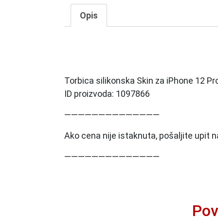
Opis
Torbica silikonska Skin za iPhone 12 P
ID proizvoda: 1097866
——————————————
Ako cena nije istaknuta, pošaljite upit
——————————————
Pov