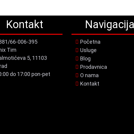
Kontakt
Navigacij
381/66-006-395
Početna
nix Tim
Usluge
almotićeva 5, 11103
Blog
rad
Prodavnica
0:00 do 17:00 pon-pet
O nama
Kontakt