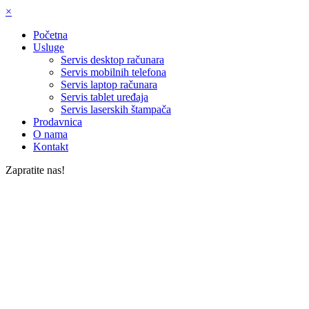
×
Početna
Usluge
Servis desktop računara
Servis mobilnih telefona
Servis laptop računara
Servis tablet uređaja
Servis laserskih štampača
Prodavnica
O nama
Kontakt
Zapratite nas!