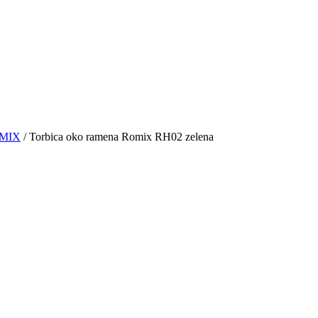
OMIX
/ Torbica oko ramena Romix RH02 zelena