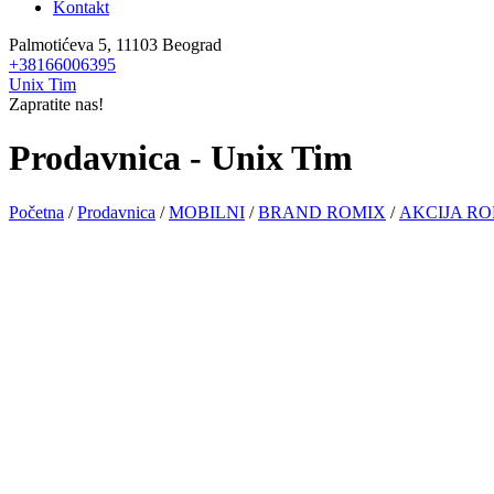
Kontakt
Palmotićeva 5, 11103 Beograd
+38166006395
Unix Tim
Zapratite nas!
Prodavnica - Unix Tim
Početna
/
Prodavnica
/
MOBILNI
/
BRAND ROMIX
/
AKCIJA R