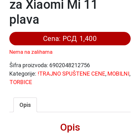
za Xiaomi Mi 11
plava
Cena:
РСД
1,400
Nema na zalihama
Šifra proizvoda:
6902048212756
Kategorije:
!TRAJNO SPUŠTENE CENE
,
MOBILNI
,
TORBICE
Opis
Opis