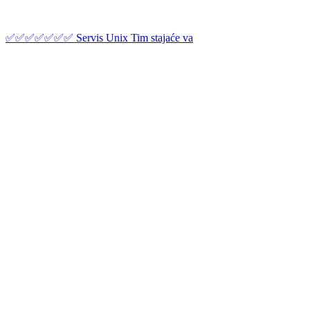
✅✅✅✅✅✅✅ Servis Unix Tim stajaće va