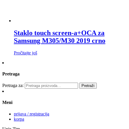
Staklo touch screen-a+OCA za
Samsung M305/M30 2019 crno
Pročitajte još
Pretraga
Pretraga za:
Pretraži
Meni
prijava / registracija
korpa
Unix Tim