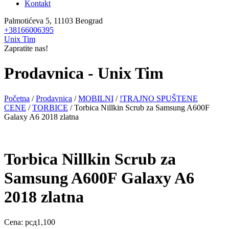
Kontakt
Palmotićeva 5, 11103 Beograd
+38166006395
Unix Tim
Zapratite nas!
Prodavnica - Unix Tim
Početna
/
Prodavnica
/
MOBILNI
/
!TRAJNO SPUŠTENE
CENE
/
TORBICE
/ Torbica Nillkin Scrub za Samsung A600F
Galaxy A6 2018 zlatna
Torbica Nillkin Scrub za
Samsung A600F Galaxy A6
2018 zlatna
Cena:
рсд
1,100