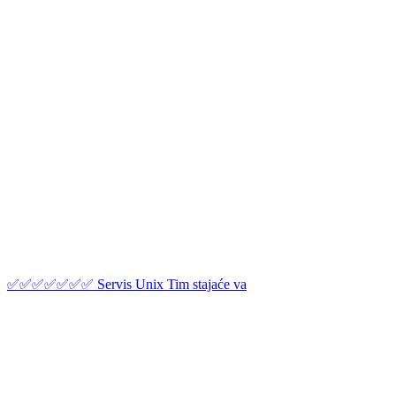
✅✅✅✅✅✅✅ Servis Unix Tim stajaće va