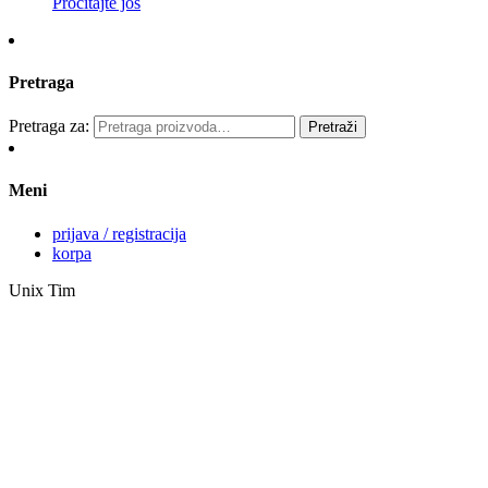
Pročitajte još
Pretraga
Pretraga za:
Pretraži
Meni
prijava / registracija
korpa
Unix Tim