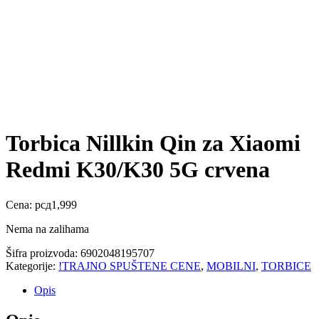
Torbica Nillkin Qin za Xiaomi
Redmi K30/K30 5G crvena
Cena:
рсд
1,999
Nema na zalihama
Šifra proizvoda:
6902048195707
Kategorije:
!TRAJNO SPUŠTENE CENE
,
MOBILNI
,
TORBICE
Opis