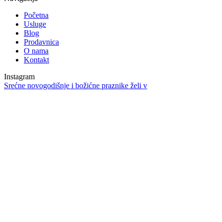
Početna
Usluge
Blog
Prodavnica
O nama
Kontakt
Instagram
Srećne novogodišnje i božićne praznike želi v