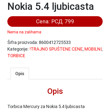
Nokia 5.4 ljubicasta
Cena:
РСД
799
Nema na zalihama
Šifra proizvoda:
8600412725533
Kategorije:
!TRAJNO SPUŠTENE CENE
,
MOBILNI
,
TORBICE
Opis
Opis
Torbica Mercury za Nokia 5.4 ljubicasta