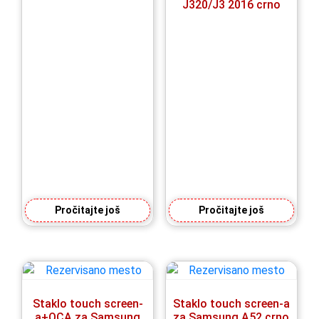
J320/J3 2016 crno
Pročitajte još
Pročitajte još
Staklo touch screen-
Staklo touch screen-a
a+OCA za Samsung
za Samsung A52 crno