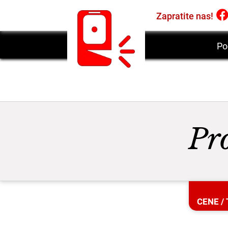
Zapratite nas!
Po
Pr
CENE
/