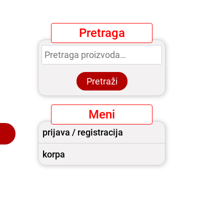
Pretraga
Pretraga
za:
Pretraži
Meni
prijava / registracija
korpa