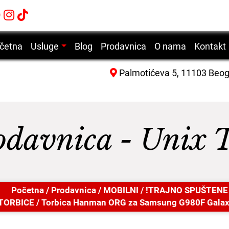
četna
Usluge
Blog
Prodavnica
O nama
Kontakt
Servis mobilnih telefona
Palmotićeva 5, 11103 Beo
Servis laptop računara
Servis desktop računara
Servis tablet uređaja
odavnica - Unix 
Servis laserskih štampača
Početna
/
Prodavnica
/
MOBILNI
/
!TRAJNO SPUŠTENE
TORBICE
/ Torbica Hanman ORG za Samsung G980F Galax