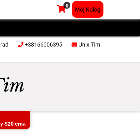
0
×
Moj Nalog
grad
+38166006395
Unix Tim
Tim
y S20 crna