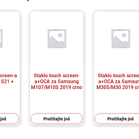
screen-a
Staklo touch screen-
Staklo touch scree
 S21 +
a+OCA za Samsung
a+OCA za Samsu
M107/M10S 2019 crno
M305/M30 2019 c
 još
Pročitajte još
Pročitajte još