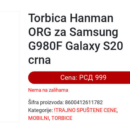
Torbica Hanman
ORG za Samsung
G980F Galaxy S20
crna
Cena:
РСД
999
Nema na zalihama
Šifra proizvoda:
8600412611782
Kategorije:
!TRAJNO SPUŠTENE CENE
,
MOBILNI
,
TORBICE