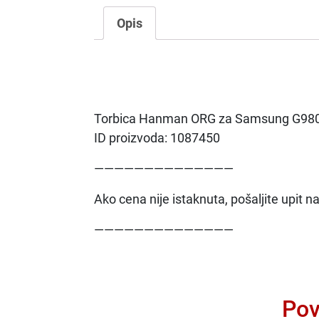
Opis
Torbica Hanman ORG za Samsung G980
ID proizvoda: 1087450
——————————————
Ako cena nije istaknuta, pošaljite upit 
——————————————
Pov