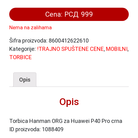
Cena:
РСД
999
Nema na zalihama
Šifra proizvoda:
8600412622610
Kategorije:
!TRAJNO SPUŠTENE CENE
,
MOBILNI
,
TORBICE
Opis
Opis
Torbica Hanman ORG za Huawei P40 Pro crna
ID proizvoda: 1088409