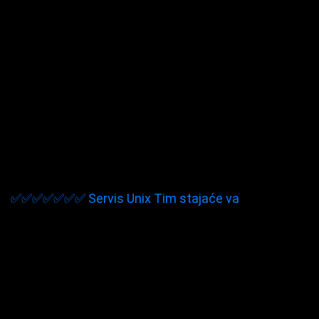
✅✅✅✅✅✅✅ Servis Unix Tim stajaće va