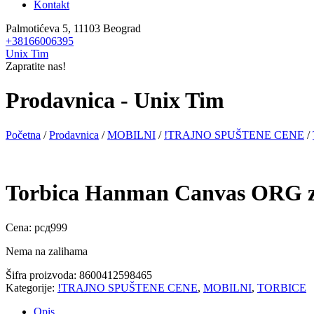
Kontakt
Palmotićeva 5, 11103 Beograd
+38166006395
Unix Tim
Zapratite nas!
Prodavnica - Unix Tim
Početna
/
Prodavnica
/
MOBILNI
/
!TRAJNO SPUŠTENE CENE
/
Torbica Hanman Canvas ORG z
Cena:
рсд
999
Nema na zalihama
Šifra proizvoda:
8600412598465
Kategorije:
!TRAJNO SPUŠTENE CENE
,
MOBILNI
,
TORBICE
Opis