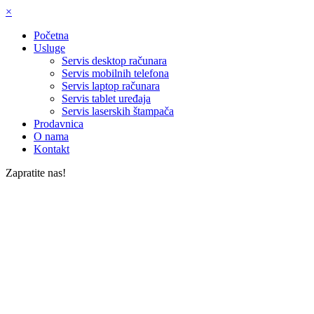
×
Početna
Usluge
Servis desktop računara
Servis mobilnih telefona
Servis laptop računara
Servis tablet uređaja
Servis laserskih štampača
Prodavnica
O nama
Kontakt
Zapratite nas!