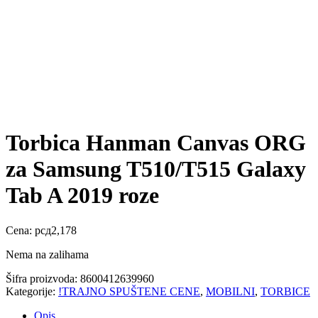
Torbica Hanman Canvas ORG
za Samsung T510/T515 Galaxy
Tab A 2019 roze
Cena:
рсд
2,178
Nema na zalihama
Šifra proizvoda:
8600412639960
Kategorije:
!TRAJNO SPUŠTENE CENE
,
MOBILNI
,
TORBICE
Opis