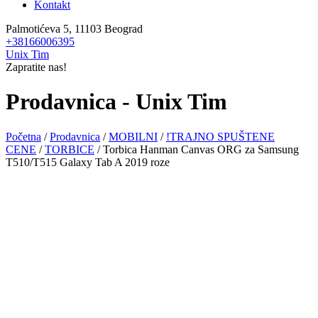
Kontakt
Palmotićeva 5, 11103 Beograd
+38166006395
Unix Tim
Zapratite nas!
Prodavnica - Unix Tim
Početna
/
Prodavnica
/
MOBILNI
/
!TRAJNO SPUŠTENE
CENE
/
TORBICE
/ Torbica Hanman Canvas ORG za Samsung
T510/T515 Galaxy Tab A 2019 roze