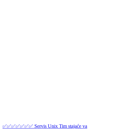
✅✅✅✅✅✅✅ Servis Unix Tim stajaće va