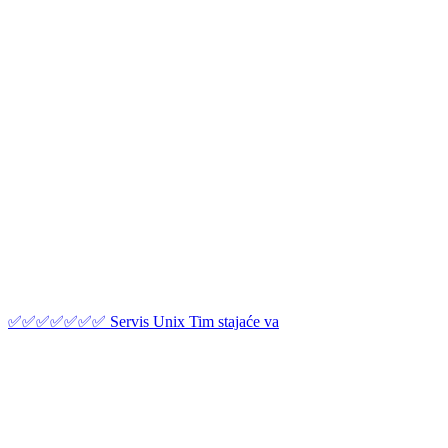
✅✅✅✅✅✅✅ Servis Unix Tim stajaće va