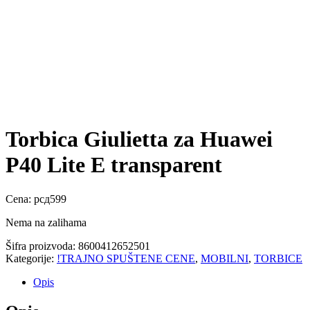
Torbica Giulietta za Huawei
P40 Lite E transparent
Cena:
рсд
599
Nema na zalihama
Šifra proizvoda:
8600412652501
Kategorije:
!TRAJNO SPUŠTENE CENE
,
MOBILNI
,
TORBICE
Opis