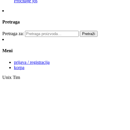
Pročitajte još
Pretraga
Pretraga za:
Pretraži
Meni
prijava / registracija
korpa
Unix Tim