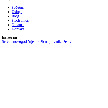
Početna
Usluge
Blog
Prodavnica
O nama
Kontakt
Instagram
Srećne novogodišnje i božićne praznike želi v