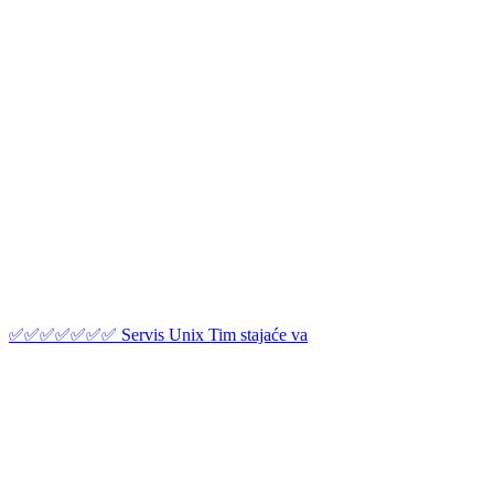
✅✅✅✅✅✅✅ Servis Unix Tim stajaće va