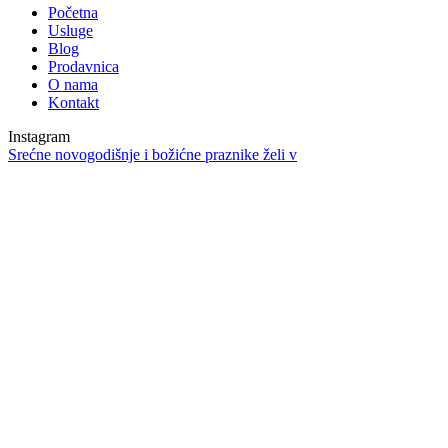
Početna
Usluge
Blog
Prodavnica
O nama
Kontakt
Instagram
Srećne novogodišnje i božićne praznike želi v