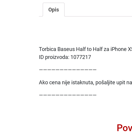
Opis
Torbica Baseus Half to Half za iPhone 
ID proizvoda: 1077217
——————————————
Ako cena nije istaknuta, pošaljite upit 
——————————————
Pov