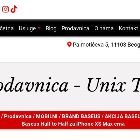
četna
Usluge
Blog
Prodavnica
O nama
Kontakt
Servis mobilnih telefona
Palmotićeva 5, 11103 Beo
Servis laptop računara
Servis desktop računara
Servis tablet uređaja
odavnica - Unix 
Servis laserskih štampača
/
Prodavnica
/
MOBILNI
/
BRAND BASEUS
/
AKCIJA BASE
Baseus Half to Half za iPhone XS Max crna