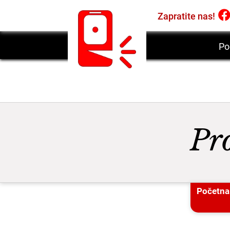
Zapratite nas!
Po
Pr
Početna