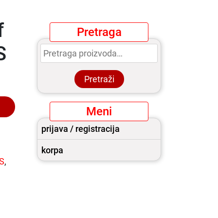
f
Pretraga
Pretraga
S
za:
Pretraži
Meni
prijava / registracija
korpa
S
,