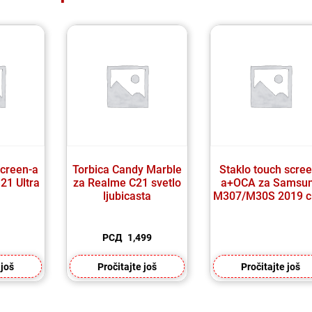
screen-a
Torbica Candy Marble
Staklo touch scree
21 Ultra
za Realme C21 svetlo
a+OCA za Samsu
ljubicasta
M307/M30S 2019 c
РСД
1,499
 još
Pročitajte još
Pročitajte još