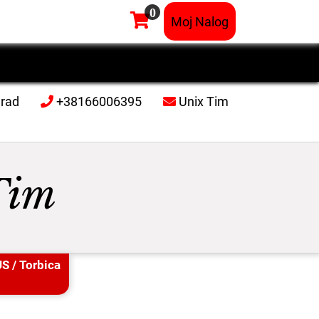
0
×
Moj Nalog
grad
+38166006395
Unix Tim
Tim
US
/ Torbica