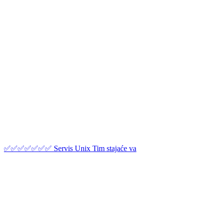
✅✅✅✅✅✅✅ Servis Unix Tim stajaće va