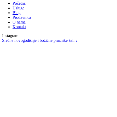
Početna
Usluge
Blog
Prodavnica
O nama
Kontakt
Instagram
Srećne novogodišnje i božićne praznike želi v