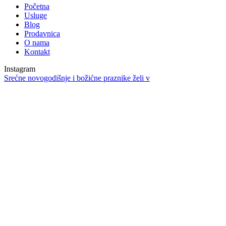
Početna
Usluge
Blog
Prodavnica
O nama
Kontakt
Instagram
Srećne novogodišnje i božićne praznike želi v