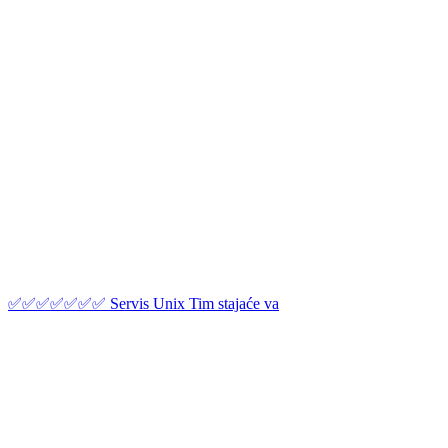
✅✅✅✅✅✅✅ Servis Unix Tim stajaće va