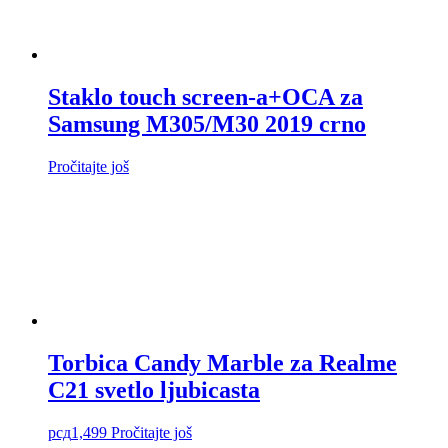
Staklo touch screen-a+OCA za
Samsung M305/M30 2019 crno
Pročitajte još
Torbica Candy Marble za Realme
C21 svetlo ljubicasta
рсд
1,499
Pročitajte još