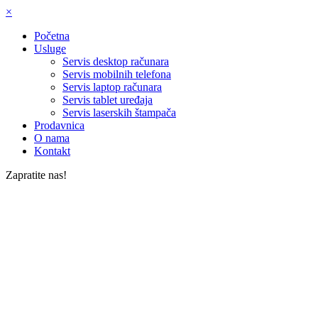
×
Početna
Usluge
Servis desktop računara
Servis mobilnih telefona
Servis laptop računara
Servis tablet uređaja
Servis laserskih štampača
Prodavnica
O nama
Kontakt
Zapratite nas!