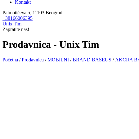
Kontakt
Palmotićeva 5, 11103 Beograd
+38166006395
Unix Tim
Zapratite nas!
Prodavnica - Unix Tim
Početna
/
Prodavnica
/
MOBILNI
/
BRAND BASEUS
/
AKCIJA B