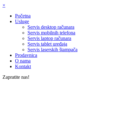
×
Početna
Usluge
Servis desktop računara
Servis mobilnih telefona
Servis laptop računara
Servis tablet uređaja
Servis laserskih štampača
Prodavnica
O nama
Kontakt
Zapratite nas!