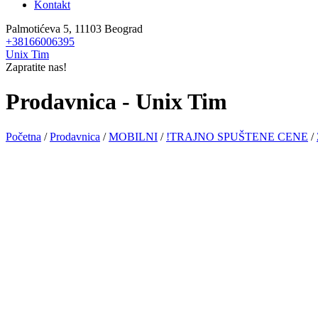
Kontakt
Palmotićeva 5, 11103 Beograd
+38166006395
Unix Tim
Zapratite nas!
Prodavnica - Unix Tim
Početna
/
Prodavnica
/
MOBILNI
/
!TRAJNO SPUŠTENE CENE
/