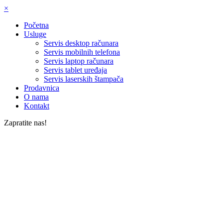
×
Početna
Usluge
Servis desktop računara
Servis mobilnih telefona
Servis laptop računara
Servis tablet uređaja
Servis laserskih štampača
Prodavnica
O nama
Kontakt
Zapratite nas!