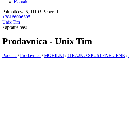
Kontakt
Palmotićeva 5, 11103 Beograd
+38166006395
Unix Tim
Zapratite nas!
Prodavnica - Unix Tim
Početna
/
Prodavnica
/
MOBILNI
/
!TRAJNO SPUŠTENE CENE
/