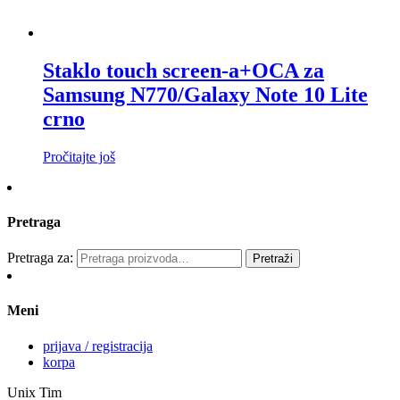
Staklo touch screen-a+OCA za
Samsung N770/Galaxy Note 10 Lite
crno
Pročitajte još
Pretraga
Pretraga za:
Pretraži
Meni
prijava / registracija
korpa
Unix Tim