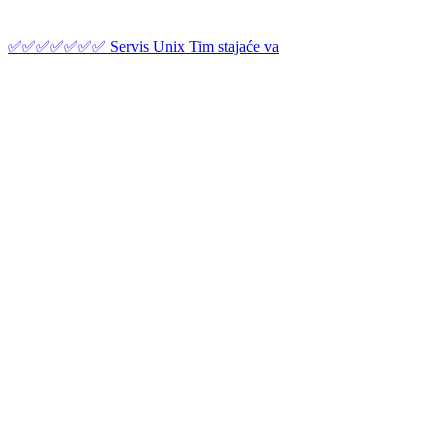
✅✅✅✅✅✅✅ Servis Unix Tim stajaće va