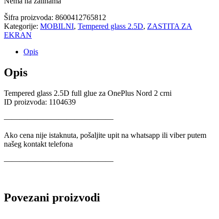
Nema na zalihama
Šifra proizvoda:
8600412765812
Kategorije:
MOBILNI
,
Tempered glass 2.5D
,
ZASTITA ZA
EKRAN
Opis
Opis
Tempered glass 2.5D full glue za OnePlus Nord 2 crni
ID proizvoda: 1104639
——————————————
Ako cena nije istaknuta, pošaljite upit na whatsapp ili viber putem
našeg kontakt telefona
——————————————
Povezani proizvodi