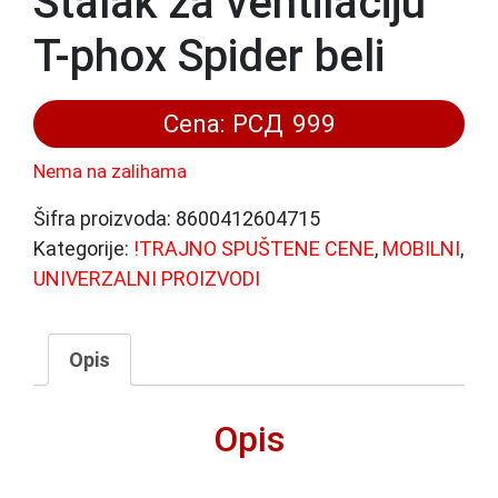
Stalak za ventilaciju
T-phox Spider beli
Cena:
РСД
999
Nema na zalihama
Šifra proizvoda:
8600412604715
Kategorije:
!TRAJNO SPUŠTENE CENE
,
MOBILNI
,
UNIVERZALNI PROIZVODI
Opis
Opis